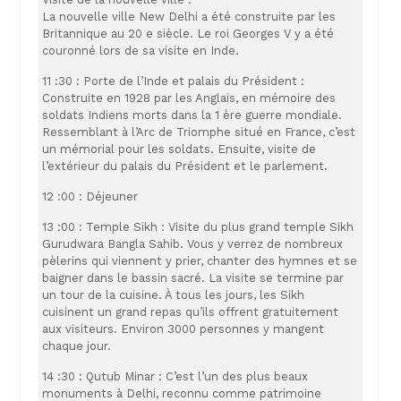
La nouvelle ville New Delhi a été construite par les
Britannique au 20 e siècle. Le roi Georges V y a été
couronné lors de sa visite en Inde.
11 :30 : Porte de l’Inde et palais du Président :
Construite en 1928 par les Anglais, en mémoire des
soldats Indiens morts dans la 1 ère guerre mondiale.
Ressemblant à l’Arc de Triomphe situé en France, c’est
un mémorial pour les soldats. Ensuite, visite de
l’extérieur du palais du Président et le parlement.
12 :00 : Déjeuner
13 :00 : Temple Sikh : Visite du plus grand temple Sikh
Gurudwara Bangla Sahib. Vous y verrez de nombreux
pèlerins qui viennent y prier, chanter des hymnes et se
baigner dans le bassin sacré. La visite se termine par
un tour de la cuisine. À tous les jours, les Sikh
cuisinent un grand repas qu’ils offrent gratuitement
aux visiteurs. Environ 3000 personnes y mangent
chaque jour.
14 :30 : Qutub Minar : C’est l’un des plus beaux
monuments à Delhi, reconnu comme patrimoine