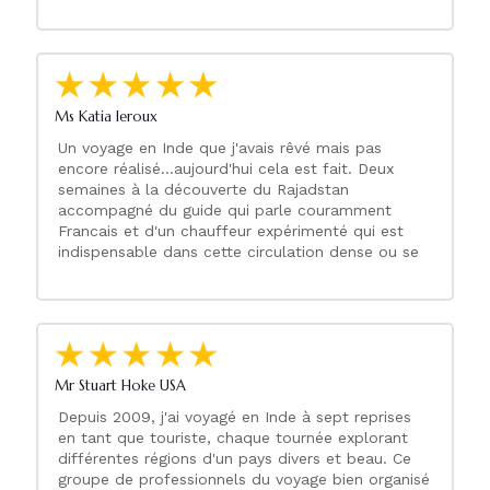
Ms Katia leroux
Un voyage en Inde que j'avais rêvé mais pas
encore réalisé...aujourd'hui cela est fait. Deux
semaines à la découverte du Rajadstan
accompagné du guide qui parle couramment
Francais et d'un chauffeur expérimenté qui est
indispensable dans cette circulation dense ou se
côtoient voitures, touctoucs, piétons et
animaux... Tout au long de ce voyage guide nous
a fait découvrir des paysages magnifiques, des
palais, des temples somptueux, il nous a fait
partager l'histoire de son pays, sa culture, ses
traditions... Disponible et professionnel guide a
Mr Stuart Hoke USA
organisé et gèré nos destinations de villes en
Depuis 2009, j'ai voyagé en Inde à sept reprises
villes, d'hôtels en hôtels sans que nous ayons à
en tant que touriste, chaque tournée explorant
nous inquiéter de quoi que se soit, j'ai passé
différentes régions d'un pays divers et beau. Ce
d'excellentes vacances en Inde du Nord.
groupe de professionnels du voyage bien organisé