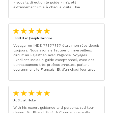
- sous la direction le guide - m'a été
extrêmement utile à chaque visite. Une
planification et une exécution personnalisées des
visites ont été particulièrement remarquables.
l'exposition à des vues inoubliables dans une
atmosphère de généreuse hospitalité; un
hébergement exceptionnel et une sélection de
nourriture / boisson, un œil attentif sur mes
Chantal et Joseph Haingue
contraintes budgétaires; et une attention
Voyager en INDE ???????? était mon rêve depuis
particulière à mon confort et à mon bien-être en
toujours. Nous avons effectuer un merveilleux
tout temps. J'ai beaucoup voyagé à travers le
circuit au Rajasthan avec l'agence. Voyages
monde et, sans réserve, j'offre à Excellent India
Excellent India.Un guide exceptionnel, avec des
Voyages ma plus haute recommandation en tant
connaissances très professionnelles, parlant
que service de voyage complet.
couramment le Français. Et d'un chauffeur avec
une expérience incroyable pour circuler au
Rajasthan. Si vous désirez voyager en INDE
????????. Je vous conseille vivement cette
agence de voyage afin de visiter ce merveilleux
pays en toute sérénité. À bientôt Excellent India
Voyage pour une nouvelle aventure en Inde
Dr. Stuart Hoke
???????? du sud.
With his expert guidance and personalized tour
design, Mr. Bharat Singh & Company recently