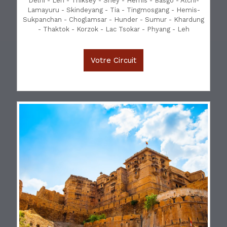
Delhi - Leh - Thiksey - Shey - Hemis - Basgo - Alchi-
Lamayuru - Skindeyang - Tia - Tingmosgang - Hemis-
Sukpanchan - Choglamsar - Hunder - Sumur - Khardung
- Thaktok - Korzok - Lac Tsokar - Phyang - Leh
Votre Circuit