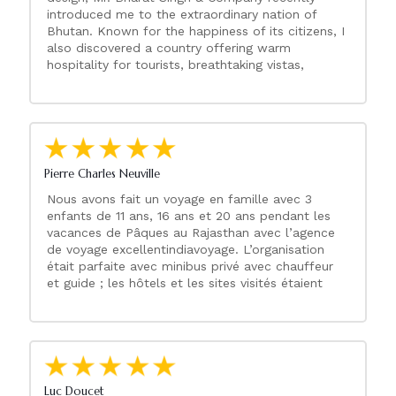
introduced me to the extraordinary nation of
Bhutan. Known for the happiness of its citizens, I
also discovered a country offering warm
hospitality for tourists, breathtaking vistas,
resplendent temples, and the singularly amazing
Tiger’s Nest Monastery. In the experienced hands
of a most resourceful and knowledgeable tour
company Excellent India Voyages, the Bhutan
experience far exceeded my expectations, and I
plan to return soon to see and experience more.
Pierre Charles Neuville
Nous avons fait un voyage en famille avec 3
enfants de 11 ans, 16 ans et 20 ans pendant les
vacances de Pâques au Rajasthan avec l’agence
de voyage excellentindiavoyage. L’organisation
était parfaite avec minibus privé avec chauffeur
et guide ; les hôtels et les sites visités étaient
magnifiques . Notre guide Bharat qui parle le
français parfaitement répondait à toutes les
questions des enfants aussi bien sûr la culture, la
religion, les traditions que la cuisine ou
l’historique des sites visités. Nous avons pu
également être accueilli dans une famille indienne
Luc Doucet