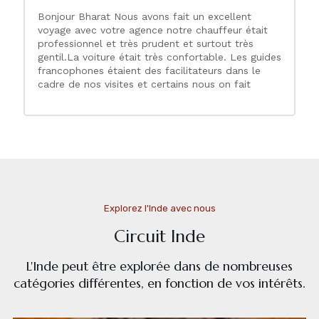
pour le repas avec sa préparation et partager le
Bonjour Bharat Nous avons fait un excellent
travail de commerçants dans les tissus, les bijoux,
voyage avec votre agence notre chauffeur était
la peinture en particulier. Nous avons pu découvrir
professionnel et très prudent et surtout très
des palais somptueux mais aussi faire des
gentil.La voiture était très confortable. Les guides
découvertes en bateau, un safari et autres
francophones étaient des facilitateurs dans le
activités dépaysantes . Circuit à conseiller avec
cadre de nos visites et certains nous on fait
cette agence de voyage très compétente et
découvrir les coutumes du peuple indien et ses
surtout avec Bharat comme guide . Famille
différences. Encore une fois merci de nous avoir
neuville Séjour 2 semaines au rajasthan en avril
si bien guidé dans ce périple et lors de notre
2019
prochain voyage en Inde nous retiendrons vos
service et d’ici là nous recommandons votre
agences à tous ceux qui souhaites vivre une
expérience personnalisée et aidante dans leur
voyage en Inde. Merci
Explorez l'Inde avec nous
Circuit Inde
L'Inde peut être explorée dans de nombreuses
catégories différentes, en fonction de vos intérêts.