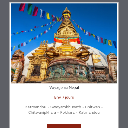
Voyage au Nepal
Env. 7 jours
Katmandou - Swoyambhunath - Chitwan -
Chitwanipkhara - Pokhara - Katmandou