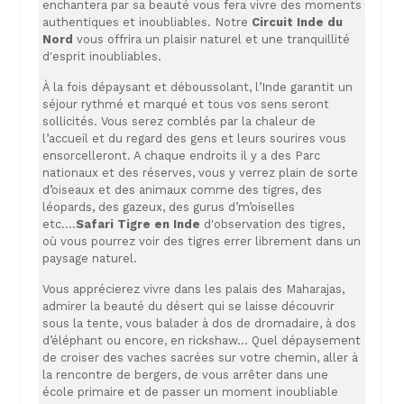
enchantera par sa beauté vous fera vivre des moments
authentiques et inoubliables. Notre
Circuit Inde du
Nord
vous offrira un plaisir naturel et une tranquillité
d'esprit inoubliables.
À la fois dépaysant et déboussolant, l’Inde garantit un
séjour rythmé et marqué et tous vos sens seront
sollicités. Vous serez comblés par la chaleur de
l’accueil et du regard des gens et leurs sourires vous
ensorcelleront. A chaque endroits il y a des Parc
nationaux et des réserves, vous y verrez plain de sorte
d’oiseaux et des animaux comme des tigres, des
léopards, des gazeux, des gurus d’m’oiselles
etc….
Safari Tigre en Inde
d'observation des tigres,
où vous pourrez voir des tigres errer librement dans un
paysage naturel.
Vous apprécierez vivre dans les palais des Maharajas,
admirer la beauté du désert qui se laisse découvrir
sous la tente, vous balader à dos de dromadaire, à dos
d’éléphant ou encore, en rickshaw… Quel dépaysement
de croiser des vaches sacrées sur votre chemin, aller à
la rencontre de bergers, de vous arrêter dans une
école primaire et de passer un moment inoubliable